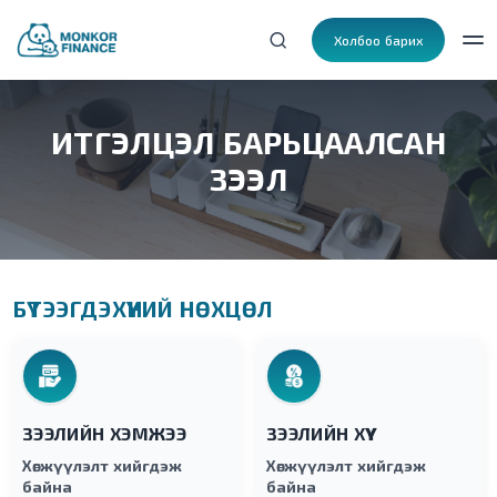
Холбоо барих
ИТГЭЛЦЭЛ БАРЬЦААЛСАН
ЗЭЭЛ
БҮТЭЭГДЭХҮҮНИЙ НӨХЦӨЛ
ЗЭЭЛИЙН ХЭМЖЭЭ
ЗЭЭЛИЙН ХҮҮ
Хөгжүүлэлт хийгдэж
Хөгжүүлэлт хийгдэж
байна
байна