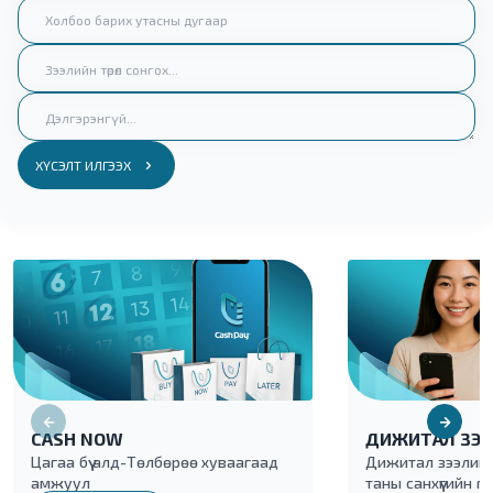
ХҮСЭЛТ ИЛГЭЭХ
CASH NOW
ДИЖИТАЛ ЗЭЭ
Цагаа бүү алд-Төлбөрөө хуваагаад
Дижитал зээлийн б
амжуул
таны санхүүгийн г