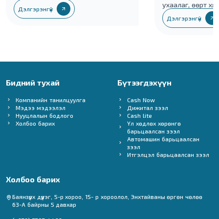
ухаалаг, өөрт хя
Дэлгэрэнгүй
шуурхай шийдвэ
Дэлгэрэнгүй
тохиромжтой ца
үйлчилгээ юм.
Бидний тухай
Бүтээгдэхүүн
Компанийн танилцуулга
Cash Now
Мэдээ мэдээлэл
Дижитал зээл
Нууцлалын бодлого
Cash lite
Холбоо барих
Үл хөдлөх хөрөнгө
барьцаалсан зээл
Автомашин барьцаалсан
зээл
Итгэлцэл барьцаалсан зээл
Холбоо барих
Баянзүрх дүүрэг, 5-р хороо, 15- р хороолол, Энхтайваны өргөн чөлөө
63-А байрны 5 давхар