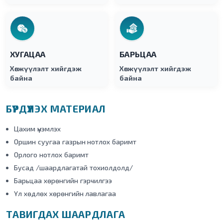
ХУГАЦАА
БАРЬЦАА
Хөгжүүлэлт хийгдэж
Хөгжүүлэлт хийгдэж
байна
байна
БҮРДҮҮЛЭХ МАТЕРИАЛ
Цахим үнэмлэх
Оршин суугаа газрын нотлох баримт
Орлого нотлох баримт
Бусад /шаардлагатай тохиолдолд/
Барьцаа хөрөнгийн гэрчилгээ
Үл хөдлөх хөрөнгийн лавлагаа
ТАВИГДАХ ШААРДЛАГА