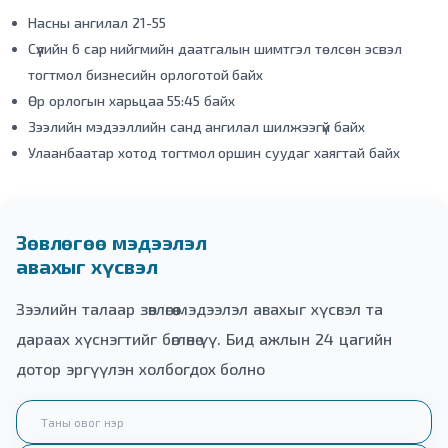
Насны ангилал 21-55
Сүүлийн 6 сар нийгмийн даатгалын шимтгэл төлсөн эсвэл
тогтмол бизнесийн орлоготой байх
Өр орлогын харьцаа 55:45 байх
Зээлийн мэдээллийн санд ангилал шилжээгүй байх
Улаанбаатар хотод тогтмол оршин суудаг хаягтай байх
Зөвлөгөө мэдээлэл
авахыг хүсвэл
Зээлийн талаар зөвлөгөө мэдээлэл авахыг хүсвэл та
дараах хүснэгтийг бөглөнө үү. Бид ажлын 24 цагийн
дотор эргүүлэн холбогдох болно